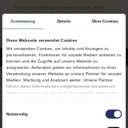
Es gibt keine Beiträge in dieser Kategorie. Wenn
Unterkategorien angezeigt werden, können diese
Zustimmung
Details
Über Cookies
aber Beiträge enthalten.
Diese Webseite verwendet Cookies
Wir verwenden Cookies, um Inhalte und Anzeigen zu
personalisieren, Funktionen für soziale Medien anbieten zu
können und die Zugriffe auf unsere Website zu
analysieren. Außerdem geben wir Informationen zu Ihrer
Verwendung unserer Website an unsere Partner für soziale
Medien, Werbung und Analysen weiter. Unsere Partner
BEREIT FÜR EINE AUSZEIT DER
führen diese Informationen möglicherweise mit weiteren
EXTRAKLASSE?
Daten zusammen, die Sie ihnen bereitgestellt haben oder
die sie im Rahmen Ihrer Nutzung der Dienste gesammelt
haben.
Einwilligungsauswahl
Notwendig
BUCHEN