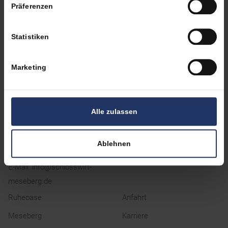
Präferenzen
KONTAKT
Statistiken
Marketing
Schlosswirt Meseberg
Hotel
Meseberger Dorfstraße 27
Alle zulassen
Kulinarik
16775 Meseberg
Arrangements
Ablehnen
Tagungen & Feste
Telefon:
03306 – 204670
E-Mail:
info@schlosswirt-
meseberg.de
Ruheoase
Anfahrt
Meseberg
Karriere