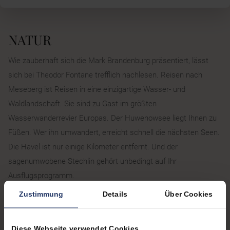
NATUR
Wie zauberhaft sich die Mark Brandenburg präsentiert, lässt
sich bei Theodor Fontane trefflich nachlesen. Reisen nach
Meseberg ist Reisen in eine einzigartige Wasser- und
Waldlandschaft. Sie sind zu Gast im größten
Wasserwanderrevier Europas. Der Huwenowsee liegt Ihnen zu
Füßen. Wer ihn umwandert, erreicht schnell die nächsten Seen.
Die Havel ist nur einige Kilometer entfernt. Und der
sagenumwobene Stechlin gehört unbedingt auf Ihr
Ausflugsprogramm.
Hier beginnt der Naturpark Stechlin-Ruppiner Land. Heimat für
Zustimmung
Details
Über Cookies
zahlreiche seltene Tierarten. Beobachten Sie Fischadler bei
ihrer Jagd, begegnen Sie Reh oder Hase bei Ihren
Diese Webseite verwendet Cookies