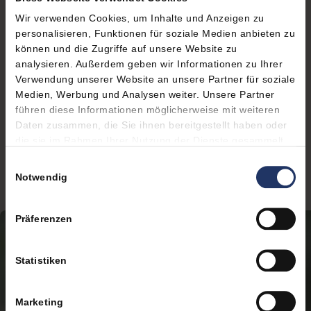
Spaziergängen.
Wir verwenden Cookies, um Inhalte und Anzeigen zu
Der Norden Brandenburgs lädt ein zu ausgedehnten
personalisieren, Funktionen für soziale Medien anbieten zu
Wanderungen oder Radtouren übers Land und durch
können und die Zugriffe auf unsere Website zu
zauberhafte kleine Dörfer. Wenn Sie das Wasser suchen, haben
analysieren. Außerdem geben wir Informationen zu Ihrer
Verwendung unserer Website an unsere Partner für soziale
Sie hier die Qual der Wahl: mit dem Paddelboot sportlich einige
Medien, Werbung und Analysen weiter. Unsere Partner
Kilometer auf der Havel entlang oder mit dem Wassertreter
führen diese Informationen möglicherweise mit weiteren
zum Beispiel auf dem Wutzsee, der für den Motorbootverkehr
Daten zusammen, die Sie ihnen bereitgestellt haben oder
gesperrt ist. Alles ist möglich, je nach Ihrer Lust und Laune.
die sie im Rahmen Ihrer Nutzung der Dienste gesammelt
haben.
Fragen Sie uns, wir geben Ihnen gern Tipps für Ihre
Einwilligungsauswahl
Notwendig
Entdeckungsreisen.
Präferenzen
Statistiken
Marketing