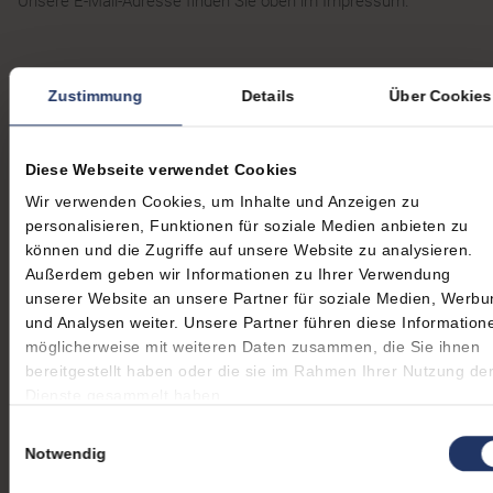
Unsere E-Mail-Adresse finden Sie oben im Impressum.
VERBRAUCHER­
Zustimmung
Details
Über Cookies
STREIT­
Diese Webseite verwendet Cookies
BEILEGUNG/UNIVERSA
Wir verwenden Cookies, um Inhalte und Anzeigen zu
personalisieren, Funktionen für soziale Medien anbieten zu
SCHLICHTUNGS­
können und die Zugriffe auf unsere Website zu analysieren.
Außerdem geben wir Informationen zu Ihrer Verwendung
unserer Website an unsere Partner für soziale Medien, Werbu
STELLE
und Analysen weiter. Unsere Partner führen diese Information
möglicherweise mit weiteren Daten zusammen, die Sie ihnen
bereitgestellt haben oder die sie im Rahmen Ihrer Nutzung de
Wir sind nicht bereit oder verpflichtet, an
Dienste gesammelt haben.
Streitbeilegungsverfahren vor einer
Einwilligungsauswahl
Verbraucherschlichtungsstelle teilzunehmen.
Notwendig