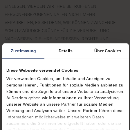
EINLEGEN, WERDEN WIR IHRE BETROFFENEN
PERSONENBEZOGENEN DATEN NICHT MEHR
VERARBEITEN, ES SEI DENN, WIR KÖNNEN ZWINGENDE
SCHUTZWÜRDIGE GRÜNDE FÜR DIE VERARBEITUNG
NACHWEISEN, DIE IHRE INTERESSEN, RECHTE UND
FREIHEITEN ÜBERWIEGEN ODER DIE VERARBEITUNG DIENT
Zustimmung
Details
Über Cookies
DER GELTENDMACHUNG, AUSÜBUNG ODER VERTEIDIGUNG
VON RECHTSANSPRÜCHEN (WIDERSPRUCH NACH ART. 21
Diese Webseite verwendet Cookies
ABS. 1 DSGVO).
Wir verwenden Cookies, um Inhalte und Anzeigen zu
personalisieren, Funktionen für soziale Medien anbieten zu
WERDEN IHRE PERSONENBEZOGENEN DATEN
können und die Zugriffe auf unsere Website zu analysieren.
VERARBEITET, UM DIREKTWERBUNG ZU BETREIBEN, SO
Außerdem geben wir Informationen zu Ihrer Verwendung
unserer Website an unsere Partner für soziale Medien,
HABEN SIE DAS RECHT, JEDERZEIT WIDERSPRUCH GEGEN
Werbung und Analysen weiter. Unsere Partner führen diese
DIE VERARBEITUNG SIE BETREFFENDER
Informationen möglicherweise mit weiteren Daten
PERSONENBEZOGENER DATEN ZUM ZWECKE DERARTIGER
zusammen, die Sie ihnen bereitgestellt haben oder die sie
WERBUNG EINZULEGEN; DIES GILT AUCH FÜR DAS
im Rahmen Ihrer Nutzung der Dienste gesammelt haben.