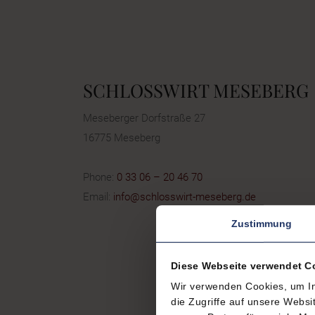
SCHLOSSWIRT MESEBERG
Meseberger Dorfstraße 27
16775 Meseberg
Phone:
0 33 06 – 20 46 70
Email:
info@schlosswirt-meseberg.de
Zustimmung
Diese Webseite verwendet C
Wir verwenden Cookies, um In
die Zugriffe auf unsere Webs