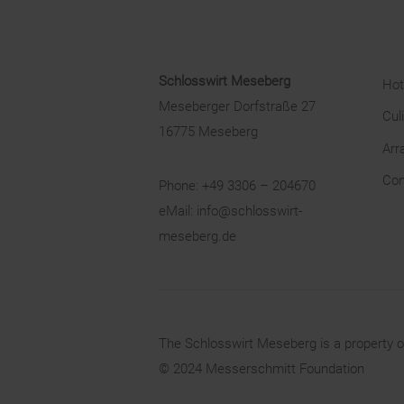
Schlosswirt Meseberg
Hot
Meseberger Dorfstraße 27
Cul
16775 Meseberg
Arr
Con
Phone:
+49 3306 – 204670
eMail:
info@schlosswirt-
meseberg.de
The Schlosswirt Meseberg is a property o
© 2024
Messerschmitt Foundation