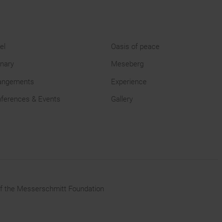
el
Oasis of peace
inary
Meseberg
angements
Experience
ferences & Events
Gallery
f the
Messerschmitt Foundation